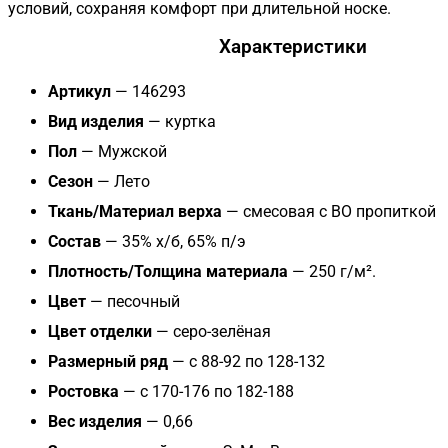
условий, сохраняя комфорт при длительной носке.
Характеристики
Артикул
— 146293
Вид изделия
— куртка
Пол
— Мужской
Сезон
— Лето
Ткань/Материал верха
— смесовая с ВО пропиткой
Состав
— 35% х/б, 65% п/э
Плотность/Толщина материала
— 250 г/м².
Цвет
— песочный
Цвет отделки
— серо-зелёная
Размерный ряд
— с 88-92 по 128-132
Ростовка
— с 170-176 по 182-188
Вес изделия
— 0,66