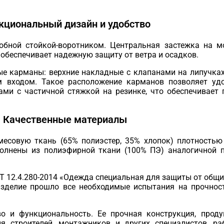
кциональный дизайн и удобство
обной стойкой-воротником. Центральная застежка на 
обеспечивает надежную защиту от ветра и осадков.
е карманы: верхние накладные с клапанами на липучках
м входом. Такое расположение карманов позволяет уд
ми с частичной стяжкой на резинке, что обеспечивает 
Качественные материалы
месовую ткань (65% полиэстер, 35% хлопок) плотностью
полнены из полиэфирной ткани (100% ПЭ) аналогичной 
СТ 12.4.280-2014 «Одежда специальная для защиты от общ
 изделие прошло все необходимые испытания на прочнос
во и функциональность. Ее прочная конструкция, прод
 строителей, монтажников и других специалистов, ра