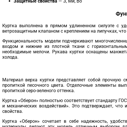
Защитные свойства
— З, Ми, Во
Фун
Куртка выполнена в прямом удлиненном силуэте с уд
ветрозащитным клапаном с креплением на липучках, что 
Функциональность модели подчеркивают многочисленны
входом и нижние из плотной ткани с горизонтальны
необходимые мелочи. Рукава куртки оснащены манжета
холода.
Материал верха куртки представляет собой прочную с
пропиткой песочного цвета. Отделочные элементы вы
пропиткой серо-зеленого оттенка.
Куртка «Оберон» полностью соответствует стандарту ГО
и механических воздействий». Это подтверждает, что
свойства.
Куртка «Оберон» сочетает в себе надежность, удобст
материалы делают эту модель отличным выбором для