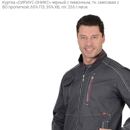
Куртка «СИРИУС-ОНИКС» черный с лимонным, тк. смесовая с
ВО пропиткой, 65% ПЭ, 35% ХБ, пл. 255 г/кв.м.