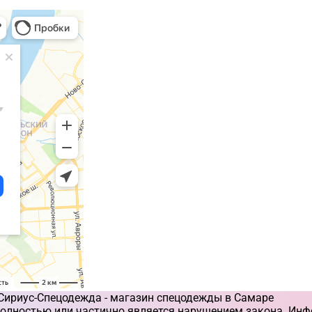
 Сириус-Спецодежда - магазин спецодежды в Самаре
олностью или частично является нарушением закона. Инф