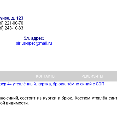
унзе, д. 123
6) 221-00-70
6) 243-10-33
Эл. адрес:
sirius-spec@mail.ru
КОНТАКТЫ
РЕКВИЗИТЫ
ер-4» утеплённый, куртка, брюки, тёмно-синий с СОП
но-синий, состоит из куртки и брюк. Костюм утеплён син
ой видимости.