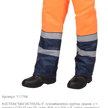
Артикул: 111798
КОСТЮМ “МАГИСТРАЛЬ-3”, п/комбинезон, куртка, оранж. с т.-
синим и СОП 50 мм (Тк. смес. 80% п/э 20% х/б, утепл. синтепон)