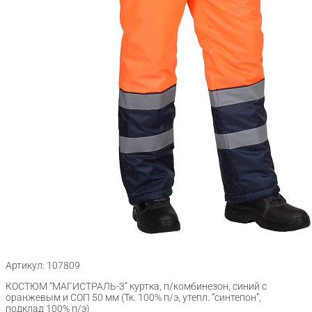
Артикул: 107809
КОСТЮМ “МАГИСТРАЛЬ-3” куртка, п/комбинезон, синий с
оранжевым и СОП 50 мм (Тк. 100% п/э, утепл. “синтепон”,
подклад 100% п/э)