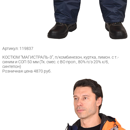
Артикул: 119837
КОСТЮМ “МАГИСТРАЛЬ-3”, п/комбинезон, куртка, лимон. с т.-
синим и СОП 50 мм (Тк. смес. с ВО проп., 80% п/э 20% х/б,
синтепон)
Розничная цена 4870 руб.