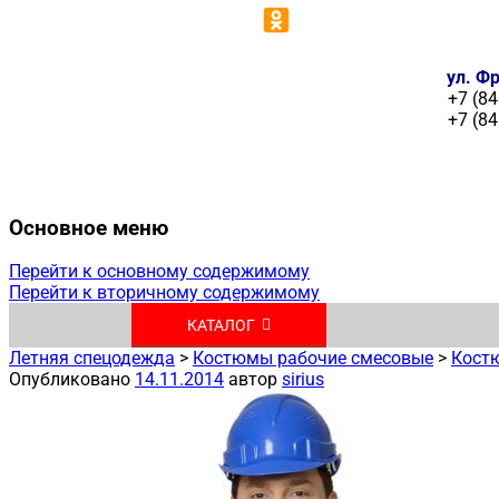
ул. Фр
+7 (84
+7 (84
Основное меню
Перейти к основному содержимому
Перейти к вторичному содержимому
КАТАЛОГ
Летняя спецодежда
>
Костюмы рабочие смесовые
>
Костю
Опубликовано
14.11.2014
автор
sirius