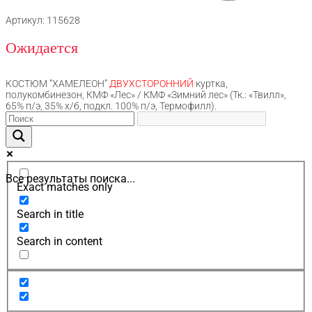
Артикул: 115628
Ожидается
КОСТЮМ “ХАМЕЛЕОН”
ДВУХСТОРОННИЙ
куртка,
полукомбинезон, КМФ «Лес» / КМФ «Зимний лес» (Тк.: «Твилл»,
65% п/э, 35% х/б, подкл. 100% п/э, Термофилл).
Все результаты поиска...
Exact matches only
Search in title
Search in content