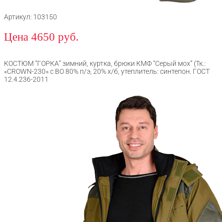
Артикул: 103150
Цена 4650 руб.
КОСТЮМ “ГОРКА” зимний, куртка, брюки КМФ “Серый мох” (Тк.:
«CROWN-230» с ВО 80% п/э, 20% х/б, утеплитель: синтепон. ГОСТ
12.4.236-2011