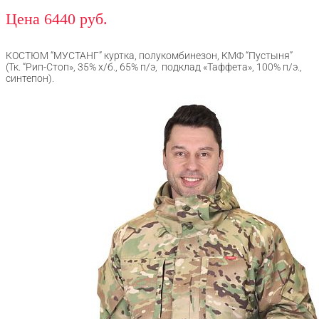
Цена 6440 руб.
КОСТЮМ “МУСТАНГ” куртка, полукомбинезон, КМФ “Пустыня”
(Тк. “Рип-Стоп», 35% х/б., 65% п/э, подклад «Таффета», 100% п/э.,
синтепон).