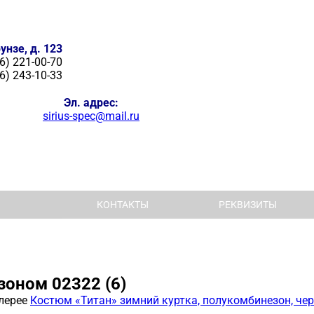
унзе, д. 123
6) 221-00-70
6) 243-10-33
Эл. адрес:
sirius-spec@mail.ru
КОНТАКТЫ
РЕКВИЗИТЫ
оном 02322 (6)
лерее
Костюм «Титан» зимний куртка, полукомбинезон, че