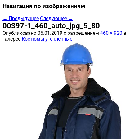
Навигация по изображениям
← Предыдущее
Следующее →
00397-1_460_auto_jpg_5_80
Опубликовано
05.01.2019
с разрешением
460 × 920
в
галерее
Костюмы утеплённые