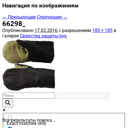
Навигация по изображениям
← Предыдущее
Следующее →
66298_
Опубликовано
17.02.2016
с разрешением
185 × 185
в
галерее
Средства защиты рук
Все результаты поиска...
Exact matches only