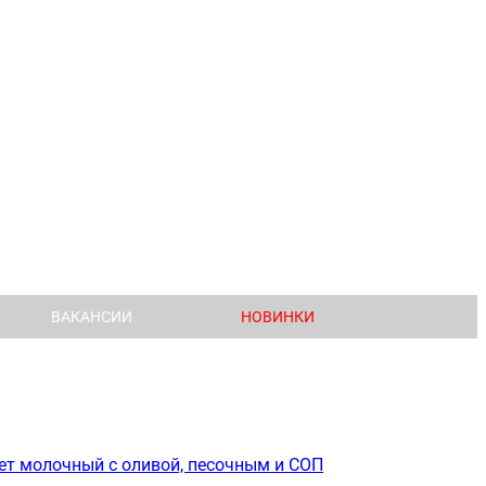
ВАКАНСИИ
НОВИНКИ
вет молочный с оливой, песочным и СОП