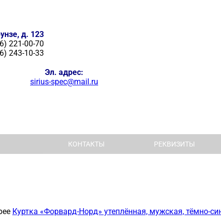
унзе, д. 123
6) 221-00-70
6) 243-10-33
Эл. адрес:
sirius-spec@mail.ru
КОНТАКТЫ
РЕКВИЗИТЫ
рее
Куртка «Форвард-Норд» утеплённая, мужская, тёмно-си