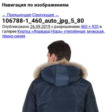
Навигация по изображениям
← Предыдущее
Следующее →
106788-1_460_auto_jpg_5_80
Опубликовано
26.09.2019
с разрешением
460 × 920
в
галерее
Куртка «Форвард-Норд» утеплённая, мужская,
тёмно-синяя